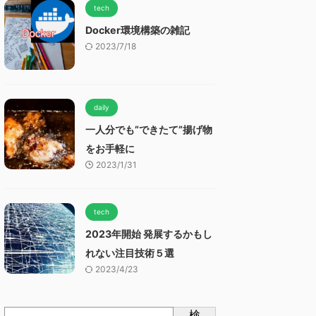
tech
Docker環境構築の雑記
2023/7/18
daily
一人分でも”できたて”揚げ物
をお手軽に
2023/1/31
tech
2023年開始 発展するかもし
れない注目技術５選
2023/4/23
検