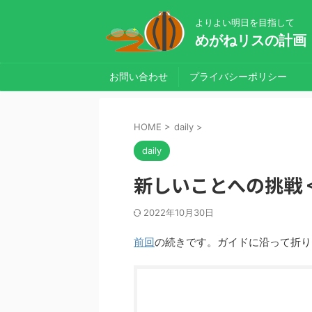
よりよい明日を目指して
めがねリスの計画
お問い合わせ
プライバシーポリシー
HOME
>
daily
>
daily
新しいことへの挑戦 
2022年10月30日
前回
の続きです。ガイドに沿って折り