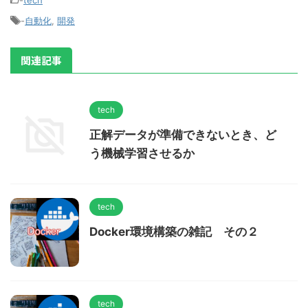
-
tech
-
自動化
,
開発
関連記事
tech
正解データが準備できないとき、ど
う機械学習させるか
tech
Docker環境構築の雑記 その２
tech