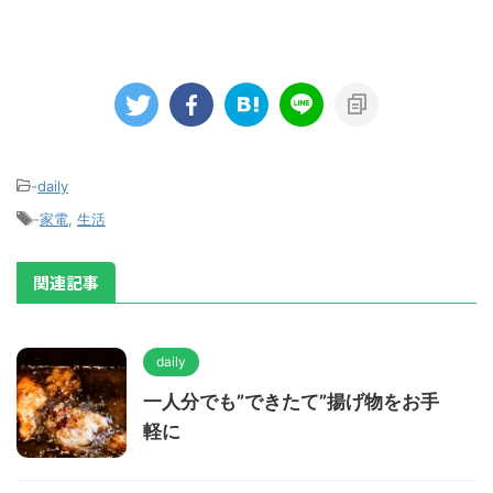
-
daily
-
家電
,
生活
関連記事
daily
一人分でも”できたて”揚げ物をお手
軽に