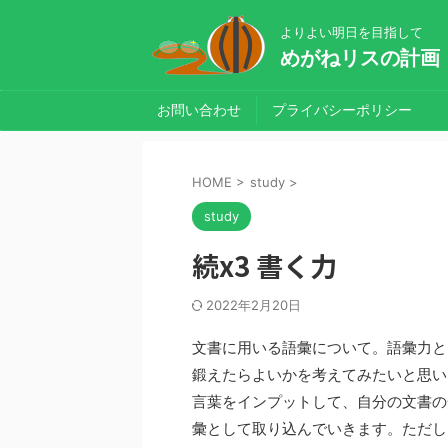
よりよい明日を目指して
めがねリスの計画
お問い合わせ
プライバシーポリシー
HOME
>
study
>
study
続x3 書く力
2022年2月20日
文書に用いる語彙について。語彙力と
鍛えたらよいかを考えてみたいと思い
言葉をインプットして、自分の文書の
彙として取り込んでいきます。ただし