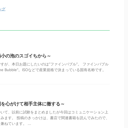
ング
極小の泡のスゴイちから～
すが、本日お題にしたいのは”ファインバブル”。 ファインバブル
ne Bubble"。ISOなどで産業規格で決まっている固有名称です。
制を心がけて相手主体に徹する～
ついて、以前に試験をまとめましたが今回はコミュニケーション上
みます。 投稿のきっかけは、書店で関連書籍を読んでみたので、
ねています。 ...