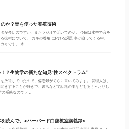
くのか？音を使った養殖技術
タが多いのですが、またラジオで聞いての話。 今回は水中で音を
る技術について。 カキの養殖における課題 冬が迫ってくる中、
キです。 水 ...
！？生物学の新たな知見”性スペクトラム”
を放送していたので、備忘録がてらに書いてみます。 管理人は、
見聞きすることが好きで、書店などで話題の本などをあさったりし
の系統なのでソ ...
を読んで。<ハーバード白熱教室講義録>
「ｘｘｘ白熱教室」というタイトルで大学の授業内容を書籍やテレ