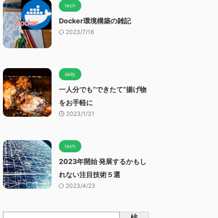
tech
Docker環境構築の雑記
2023/7/18
daily
一人分でも”できたて”揚げ物
をお手軽に
2023/1/31
tech
2023年開始 発展するかもし
れない注目技術５選
2023/4/23
検