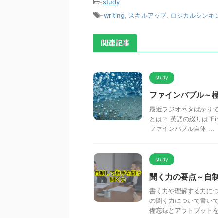
-
study
-
writing
,
スキルアップ
,
ロジカルシンキ
関連記事
study
ファインバブル～
最近ラジオネタばかりで
とは？ 英語の綴りは"Fi
ファインバブル自体 ...
study
聞く力の要点～自
書く力や理解する力に
の聞く力について書いて
備忘録とアウトプットを兼