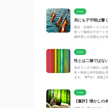
study
貝にも子守唄は響
最近、生物学＋ラジオネ
使って養殖をサポートす
鍋料理に大活躍なのが冬ガ
study
性とは二極ではない
先日ラジオで面白い話題
色々雑多な科学知識を
ます。 専門が、情報工学
study
【書評】懐かしの本
10年少し昔になるか、